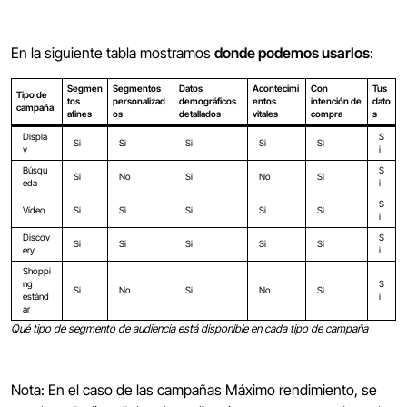
En la siguiente tabla mostramos
donde podemos usarlos
:
Segmen
Segmentos
Datos
Acontecimi
Con
Tus
Tipo de
tos
personalizad
demográficos
entos
intención de
dato
campaña
afines
os
detallados
vitales
compra
s
Displa
S
Si
Si
Si
Si
Si
y
i
Búsqu
S
Si
No
Si
No
Si
eda
i
S
Vídeo
Si
Si
Si
Si
Si
i
Discov
S
Si
Si
Si
Si
Si
ery
i
Shoppi
ng
S
Si
No
Si
No
Si
estánd
i
ar
Qué tipo de segmento de audiencia está disponible en cada tipo de campaña
Nota: En el caso de las campañas Máximo rendimiento, se