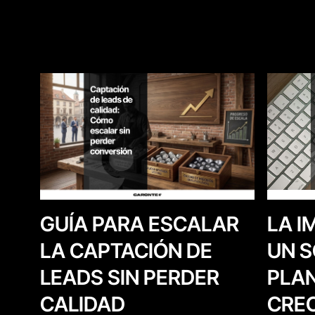
LA I
GUÍA PARA ESCALAR
UN S
LA CAPTACIÓN DE
PLAN
LEADS SIN PERDER
CREC
CALIDAD