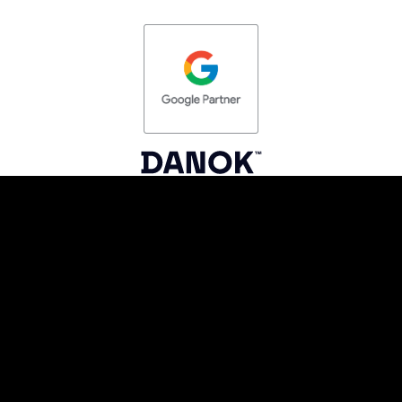
C/ Nieves Cano, 1A Bajo.
01006 Vitoria-Gasteiz, Álava
moc.oidutsetnorac@ofni
945 02 41 46
Política de privacidad
Aviso legal
Política de cookies