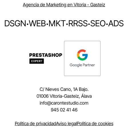
Agencia de Marketing en Vitoria - Gasteiz
DSGN
·
WEB
·
MKT
·
RRSS
·
SEO
·
ADS
C/ Nieves Cano, 1A Bajo.
01006 Vitoria-Gasteiz, Álava
moc.oidutsetnorac@ofni
945 02 41 46
Política de privacidad
Aviso legal
Política de cookies