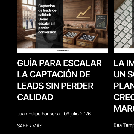
LA I
GUÍA PARA ESCALAR
UN S
LA CAPTACIÓN DE
PLAN
LEADS SIN PERDER
CREC
CALIDAD
MAR
Juan Felipe Fonseca
-
09 julio 2026
Bea Temp
SABER MÁS