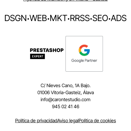
DSGN
·
WEB
·
MKT
·
RRSS
·
SEO
·
ADS
C/ Nieves Cano, 1A Bajo.
01006 Vitoria-Gasteiz, Álava
moc.oidutsetnorac@ofni
945 02 41 46
Política de privacidad
Aviso legal
Política de cookies