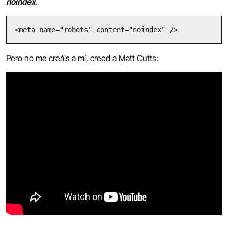
noindex
.
<meta name="robots" content="noindex" />
Pero no me creáis a mí, creed a
Matt Cutts
: