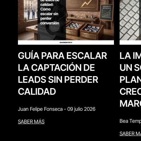
LA I
GUÍA PARA ESCALAR
UN S
LA CAPTACIÓN DE
PLAN
LEADS SIN PERDER
CREC
CALIDAD
MAR
Juan Felipe Fonseca
-
09 julio 2026
Bea Temp
SABER MÁS
SABER M