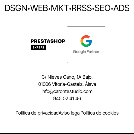
DSGN
·
WEB
·
MKT
·
RRSS
·
SEO
·
ADS
C/ Nieves Cano, 1A Bajo.
01006 Vitoria-Gasteiz, Álava
moc.oidutsetnorac@ofni
945 02 41 46
Política de privacidad
Aviso legal
Política de cookies