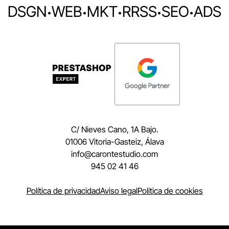
DSGN
·
WEB
·
MKT
·
RRSS
·
SEO
·
ADS
C/ Nieves Cano, 1A Bajo.
01006 Vitoria-Gasteiz, Álava
moc.oidutsetnorac@ofni
945 02 41 46
Política de privacidad
Aviso legal
Política de cookies