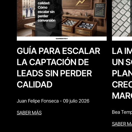
LA I
GUÍA PARA ESCALAR
UN S
LA CAPTACIÓN DE
PLAN
LEADS SIN PERDER
CREC
CALIDAD
MAR
Juan Felipe Fonseca
-
09 julio 2026
Bea Temp
SABER MÁS
SABER M