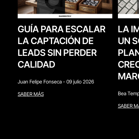
LA I
GUÍA PARA ESCALAR
UN S
LA CAPTACIÓN DE
PLAN
LEADS SIN PERDER
CREC
CALIDAD
MAR
Juan Felipe Fonseca
-
09 julio 2026
Bea Temp
SABER MÁS
SABER M