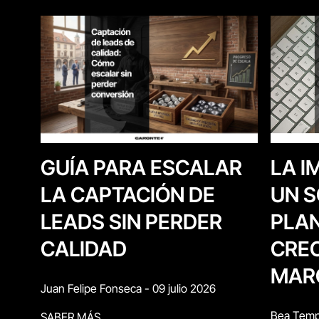
LA I
GUÍA PARA ESCALAR
UN S
LA CAPTACIÓN DE
PLAN
LEADS SIN PERDER
CREC
CALIDAD
MAR
Juan Felipe Fonseca
-
09 julio 2026
Bea Temp
SABER MÁS