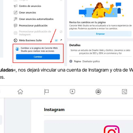
uladas
«, nos dejará vincular una cuenta de Instagram y otra de 
os.