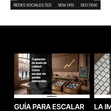
REDES SOCIALES
(52)
SEM
(45)
SEO
(104)
LA I
GUÍA PARA ESCALAR