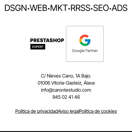
DSGN
·
WEB
·
MKT
·
RRSS
·
SEO
·
ADS
C/ Nieves Cano, 1A Bajo.
01006 Vitoria-Gasteiz, Álava
moc.oidutsetnorac@ofni
945 02 41 46
Política de privacidad
Aviso legal
Política de cookies