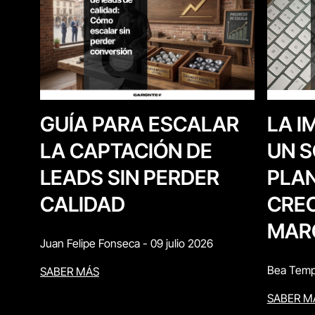
LA I
GUÍA PARA ESCALAR
UN S
LA CAPTACIÓN DE
PLAN
LEADS SIN PERDER
CREC
CALIDAD
MAR
Juan Felipe Fonseca
-
09 julio 2026
Bea Temp
SABER MÁS
SABER M