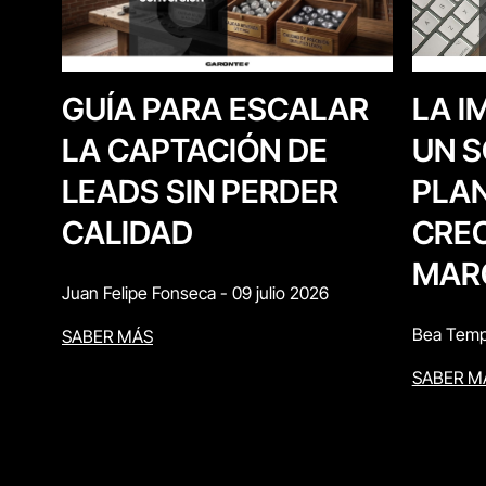
LA I
GUÍA PARA ESCALAR
UN S
LA CAPTACIÓN DE
PLAN
LEADS SIN PERDER
CREC
CALIDAD
MAR
Juan Felipe Fonseca
-
09 julio 2026
Bea Temp
SABER MÁS
SABER M