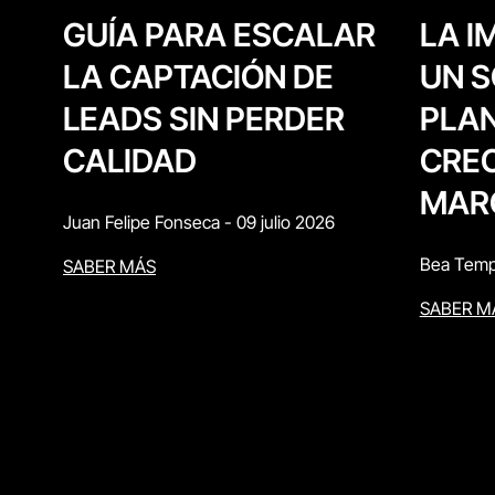
LA I
GUÍA PARA ESCALAR
UN S
LA CAPTACIÓN DE
PLAN
LEADS SIN PERDER
CREC
CALIDAD
MAR
Juan Felipe Fonseca
-
09 julio 2026
Bea Temp
SABER MÁS
SABER M