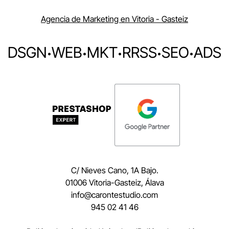
Agencia de Marketing en Vitoria - Gasteiz
DSGN
·
WEB
·
MKT
·
RRSS
·
SEO
·
ADS
C/ Nieves Cano, 1A Bajo.
01006 Vitoria-Gasteiz, Álava
moc.oidutsetnorac@ofni
945 02 41 46