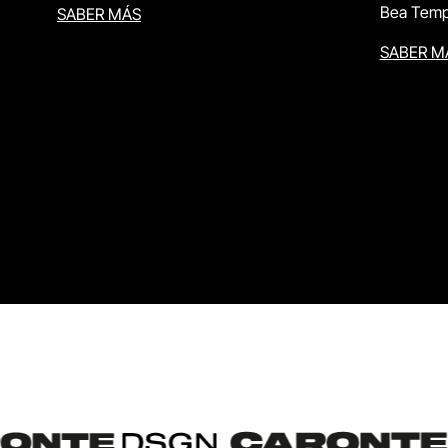
Bea Temp
SABER MÁS
SABER M