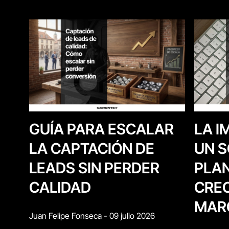
LA I
GUÍA PARA ESCALAR
UN S
LA CAPTACIÓN DE
PLAN
LEADS SIN PERDER
CREC
CALIDAD
MAR
Juan Felipe Fonseca
-
09 julio 2026