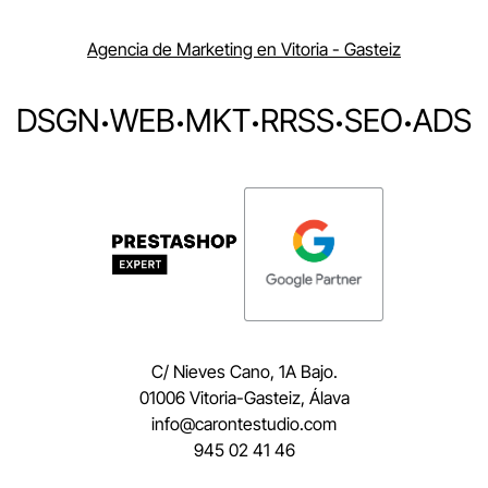
Agencia de Marketing en Vitoria - Gasteiz
DSGN
·
WEB
·
MKT
·
RRSS
·
SEO
·
ADS
C/ Nieves Cano, 1A Bajo.
01006 Vitoria-Gasteiz, Álava
moc.oidutsetnorac@ofni
945 02 41 46