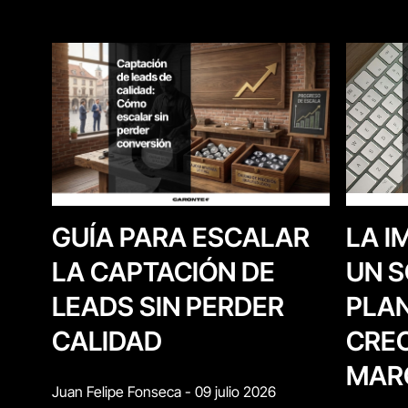
LA I
GUÍA PARA ESCALAR
UN S
LA CAPTACIÓN DE
PLAN
LEADS SIN PERDER
CREC
CALIDAD
MAR
Juan Felipe Fonseca
-
09 julio 2026