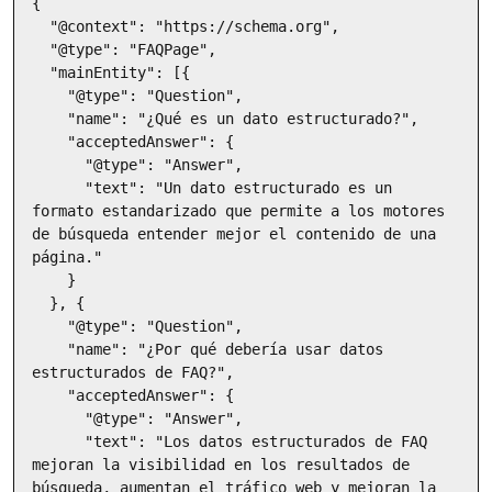
{

  "@context": "https://schema.org",

  "@type": "FAQPage",

  "mainEntity": [{

    "@type": "Question",

    "name": "¿Qué es un dato estructurado?",

    "acceptedAnswer": {

      "@type": "Answer",

      "text": "Un dato estructurado es un 
formato estandarizado que permite a los motores 
de búsqueda entender mejor el contenido de una 
página."

    }

  }, {

    "@type": "Question",

    "name": "¿Por qué debería usar datos 
estructurados de FAQ?",

    "acceptedAnswer": {

      "@type": "Answer",

      "text": "Los datos estructurados de FAQ 
mejoran la visibilidad en los resultados de 
búsqueda, aumentan el tráfico web y mejoran la 