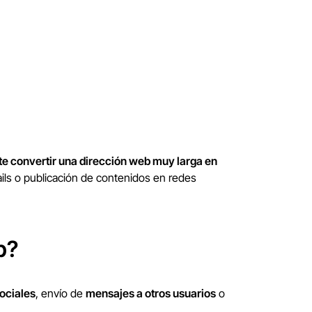
e convertir una dirección web muy larga en
ails o publicación de contenidos en redes
b?
ociales
, envío de
mensajes a otros usuarios
o