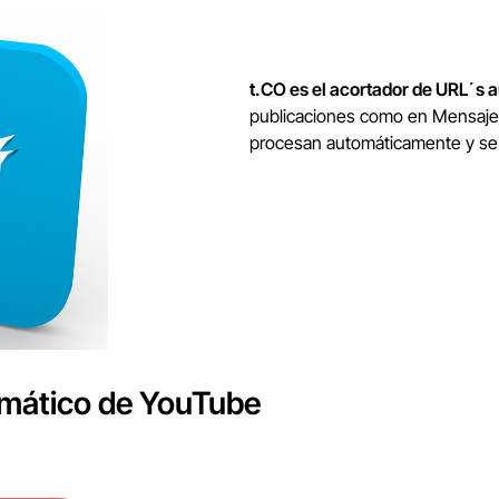
t.CO es el acortador de URL´s a
publicaciones como en Mensajes
procesan automáticamente y se 
omático de YouTube