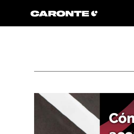
Volver al blog