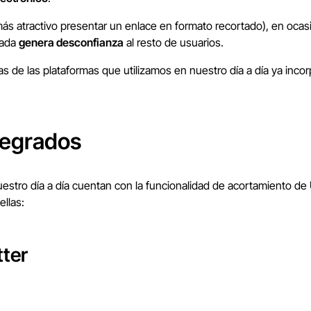
ás atractivo presentar un enlace en formato recortado), en oca
zada
genera desconfianza
al resto de usuarios.
de las plataformas que utilizamos en nuestro día a día ya incor
tegrados
estro día a día cuentan con la funcionalidad de acortamiento de 
ellas:
tter