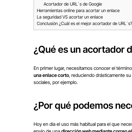
Acortador de URL´s de Google
Herramientas online para acortar un enlace
La seguridad VS acortar un enlace
Conclusión ¿Cuál es el mejor acortador de URL´s
¿Qué es un acortador 
En primer lugar, necesitamos conocer el término
una enlace corto
, reduciendo drásticamente su 
sociales, por ejemplo.
¿Por qué podemos nece
Hoy en día el uso más habitual para el que nece
envío de una
dirección web mediante correo e