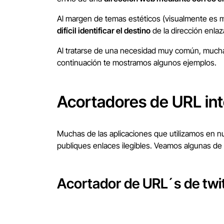
Al margen de temas estéticos (visualmente es m
difícil identificar el destino
de la dirección enla
Al tratarse de una necesidad muy común, muchas 
continuación te mostramos algunos ejemplos.
Acortadores de URL in
Muchas de las aplicaciones que utilizamos en nu
publiques enlaces ilegibles. Veamos algunas de 
Acortador de URL´s de twi