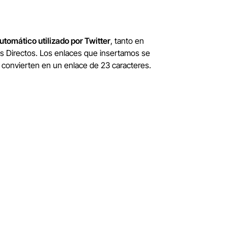
utomático utilizado por Twitter
, tanto en
 Directos. Los enlaces que insertamos se
convierten en un enlace de 23 caracteres.