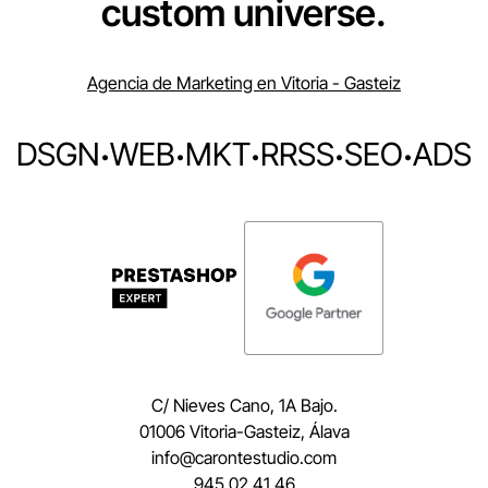
custom universe.
Agencia de Marketing en Vitoria - Gasteiz
DSGN
·
WEB
·
MKT
·
RRSS
·
SEO
·
ADS
C/ Nieves Cano, 1A Bajo.
01006 Vitoria-Gasteiz, Álava
moc.oidutsetnorac@ofni
945 02 41 46