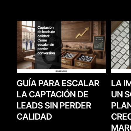
LA I
GUÍA PARA ESCALAR
UN S
LA CAPTACIÓN DE
PLAN
LEADS SIN PERDER
CREC
CALIDAD
MAR