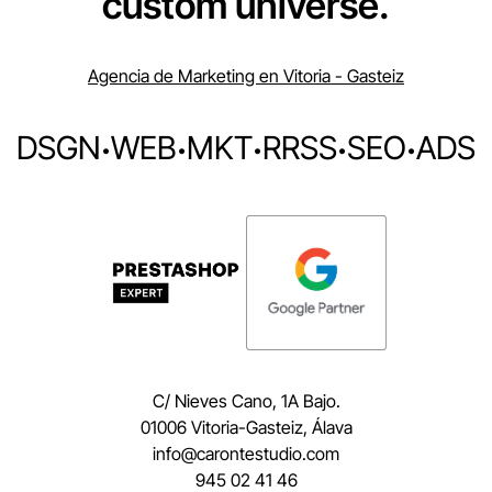
custom universe.
Agencia de Marketing en Vitoria - Gasteiz
DSGN
·
WEB
·
MKT
·
RRSS
·
SEO
·
ADS
C/ Nieves Cano, 1A Bajo.
01006 Vitoria-Gasteiz, Álava
moc.oidutsetnorac@ofni
945 02 41 46