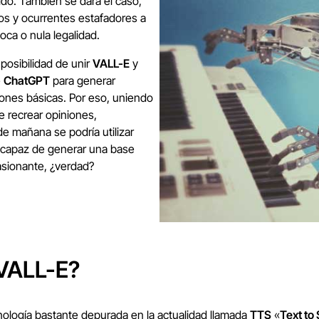
cido. También se dará el caso,
os y ocurrentes estafadores a
oca o nula legalidad.
 posibilidad de unir
VALL-E
y
e
ChatGPT
para generar
iones básicas. Por eso, uniendo
e recrear opiniones,
de mañana se podría utilizar
ea capaz de generar una base
asionante, ¿verdad?
 VALL-E?
nología bastante depurada en la actualidad llamada
TTS
«
Text to