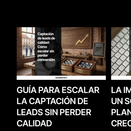
LA I
GUÍA PARA ESCALAR
UN S
LA CAPTACIÓN DE
PLAN
LEADS SIN PERDER
CREC
CALIDAD