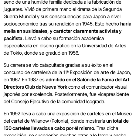
seno de una humilde familia dedicada a la fabricación de
juguetes. Vivió de primera mano el drama de la Segunda
Guerra Mundial y sus consecuencias para Japón a nivel
socioeconómico tras su rendición en 1945. Este hecho
haría
mella en sus ideales, y carácter claramente activista y
pacifista.
Llevó a cabo su formación académica
especializada en
diseño gráfico
en la Universidad de Artes
de Tokio, donde se graduó en 1956.
Su carrera se vio catapultada gracias a su éxito en el
concurso de cartelería de la 11ª Exposición de arte de Japón,
en 1967. En 1987 es
admitido en el Salón de la Fama del Art
Directors Club de Nueva York
como el comunicador visual
japonés por excelencia. Posteriormente, fue vicepresidente
del Consejo Ejecutivo de la comunidad Icograda.
En 1992 lleva a cabo una exposición de carteles en el Museo
del cartel de Wilanow (Polonia), donde mostraría
un total de
150 carteles llevados a cabo por él mismo
. Tras dicha
exposición, se sucederían muchas otras a lo largo y ancho