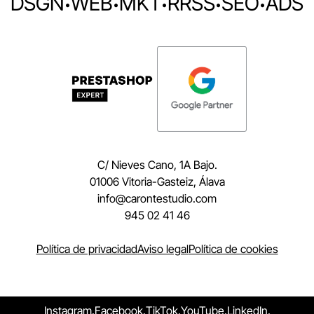
DSGN
·
WEB
·
MKT
·
RRSS
·
SEO
·
ADS
C/ Nieves Cano, 1A Bajo.
01006 Vitoria-Gasteiz, Álava
moc.oidutsetnorac@ofni
945 02 41 46
Política de privacidad
Aviso legal
Política de cookies
Instagram.
Facebook.
TikTok.
YouTube.
LinkedIn.