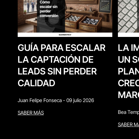
LA I
GUÍA PARA ESCALAR
UN S
LA CAPTACIÓN DE
PLAN
LEADS SIN PERDER
CREC
CALIDAD
MAR
Juan Felipe Fonseca
-
09 julio 2026
Bea Temp
SABER MÁS
SABER M