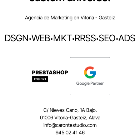
Agencia de Marketing en Vitoria - Gasteiz
DSGN
·
WEB
·
MKT
·
RRSS
·
SEO
·
ADS
C/ Nieves Cano, 1A Bajo.
01006 Vitoria-Gasteiz, Álava
moc.oidutsetnorac@ofni
945 02 41 46