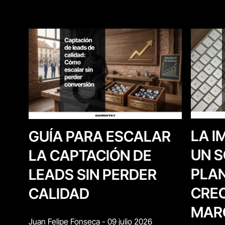
LA I
GUÍA PARA ESCALAR
UN S
LA CAPTACIÓN DE
PLAN
LEADS SIN PERDER
CREC
CALIDAD
MAR
Juan Felipe Fonseca
-
09 julio 2026