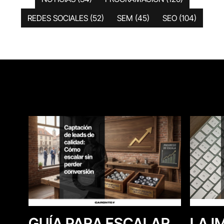
REDES SOCIALES
(52)
SEM
(45)
SEO
(104)
LA I
GUÍA PARA ESCALAR