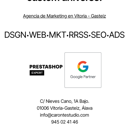
Agencia de Marketing en Vitoria - Gasteiz
DSGN
·
WEB
·
MKT
·
RRSS
·
SEO
·
ADS
C/ Nieves Cano, 1A Bajo.
01006 Vitoria-Gasteiz, Álava
moc.oidutsetnorac@ofni
945 02 41 46