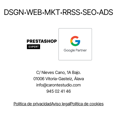
DSGN
·
WEB
·
MKT
·
RRSS
·
SEO
·
ADS
C/ Nieves Cano, 1A Bajo.
01006 Vitoria-Gasteiz, Álava
moc.oidutsetnorac@ofni
945 02 41 46
Política de privacidad
Aviso legal
Política de cookies