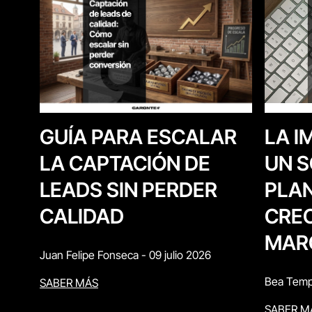
LA I
GUÍA PARA ESCALAR
UN S
LA CAPTACIÓN DE
PLAN
LEADS SIN PERDER
CREC
CALIDAD
MAR
Juan Felipe Fonseca
-
09 julio 2026
Bea Temp
SABER MÁS
SABER M