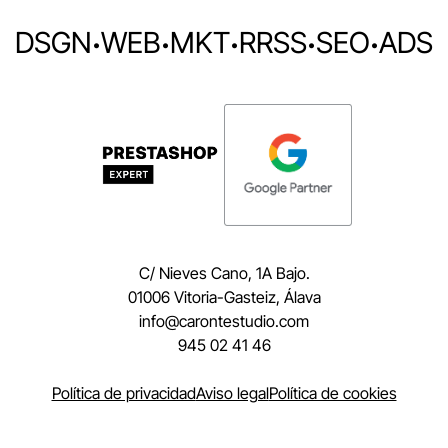
DSGN
·
WEB
·
MKT
·
RRSS
·
SEO
·
ADS
C/ Nieves Cano, 1A Bajo.
01006 Vitoria-Gasteiz, Álava
moc.oidutsetnorac@ofni
945 02 41 46
Política de privacidad
Aviso legal
Política de cookies