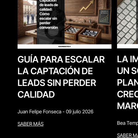
LA I
GUÍA PARA ESCALAR
UN S
LA CAPTACIÓN DE
PLAN
LEADS SIN PERDER
CREC
CALIDAD
MAR
Juan Felipe Fonseca
-
09 julio 2026
Bea Temp
SABER MÁS
SABER M