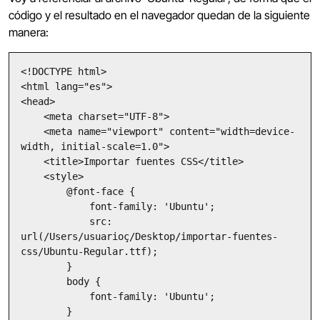
código y el resultado en el navegador quedan de la siguiente
manera:
<!DOCTYPE html>

<html lang="es">

<head>

    <meta charset="UTF-8">

    <meta name="viewport" content="width=device-
width, initial-scale=1.0">

    <title>Importar fuentes CSS</title>

    <style>

        @font-face {

            font-family: 'Ubuntu';

            src: 
url(/Users/usuarioç/Desktop/importar-fuentes-
css/Ubuntu-Regular.ttf);

        }

        body {

            font-family: 'Ubuntu';

        }
