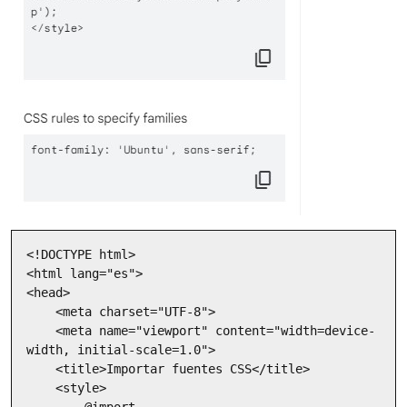
<!DOCTYPE html>

<html lang="es">

<head>

    <meta charset="UTF-8">

    <meta name="viewport" content="width=device-
width, initial-scale=1.0">

    <title>Importar fuentes CSS</title>

    <style>

        @import 