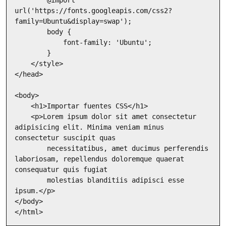
url('https://fonts.googleapis.com/css2?
family=Ubuntu&display=swap');

        body {

            font-family: 'Ubuntu';

        }

    </style>

</head>

<body>

    <h1>Importar fuentes CSS</h1>

    <p>Lorem ipsum dolor sit amet consectetur 
adipisicing elit. Minima veniam minus 
consectetur suscipit quas

        necessitatibus, amet ducimus perferendis 
laboriosam, repellendus doloremque quaerat 
consequatur quis fugiat

        molestias blanditiis adipisci esse 
ipsum.</p>

</body>

</html>