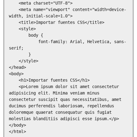
    <meta charset="UTF-8">

    <meta name="viewport" content="width=device-
width, initial-scale=1.0">

    <title>Importar fuentes CSS</title>

    <style>

        body {

            font-family: Arial, Helvetica, sans-
serif;

        }

    </style>

</head>

<body>

    <h1>Importar fuentes CSS</h1>

    <p>Lorem ipsum dolor sit amet consectetur 
adipisicing elit. Minima veniam minus 
consectetur suscipit quas necessitatibus, amet 
ducimus perferendis laboriosam, repellendus 
doloremque quaerat consequatur quis fugiat 
molestias blanditiis adipisci esse ipsum.</p>

</body>

</html>