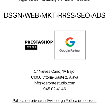
DSGN
·
WEB
·
MKT
·
RRSS
·
SEO
·
ADS
C/ Nieves Cano, 1A Bajo.
01006 Vitoria-Gasteiz, Álava
moc.oidutsetnorac@ofni
945 02 41 46
Política de privacidad
Aviso legal
Política de cookies