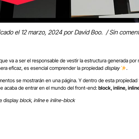
icado el
12 marzo, 2024
por
David Boo
.
/
Sin coment
 que va a ser el responsable de vestir la estructura generada por
ra eficaz, es esencial comprender la propiedad
display
.
entos se mostrarán en una página. Y dentro de esta propiedad t
ue acaba de entrar en el mundo del front-end:
block, inline, inli
re display
block
,
inline
e
inline-block