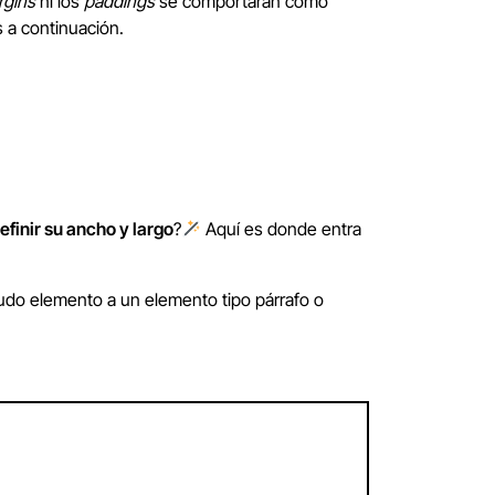
rgins
ni los
paddings
se comportarán como
a continuación.
finir su ancho y largo
?
Aquí es donde entra
eudo elemento a un elemento tipo párrafo o