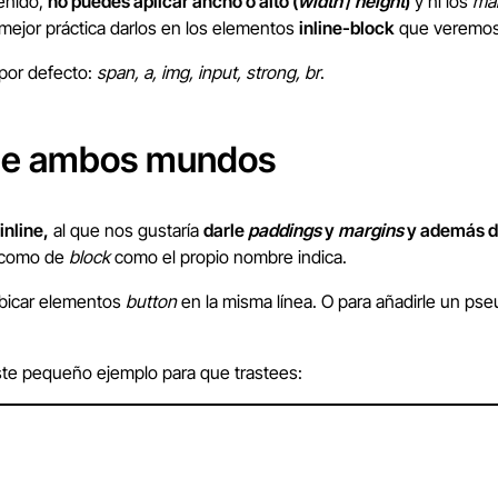
enido,
no puedes aplicar ancho o alto (
width
/
height
)
y ni los
ma
mejor práctica darlos en los elementos
inline-block
que veremos 
por defecto:
span, a, img, input, strong, br
.
r de ambos mundos
inline,
al que nos gustaría
darle
paddings
y
margins
y además de
como de
block
como el propio nombre indica.
ubicar elementos
button
en la misma línea. O para añadirle un ps
este pequeño ejemplo para que trastees: