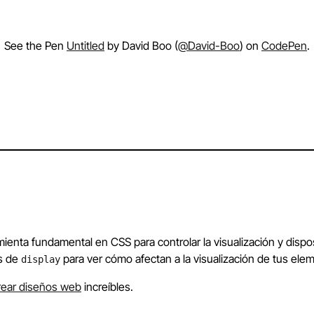
See the Pen
Untitled
by David Boo (
@David-Boo
) on
CodePen
.
ienta fundamental en CSS para controlar la visualización y disp
es de
para ver cómo afectan a la visualización de tus ele
display
rear diseños web
increíbles.