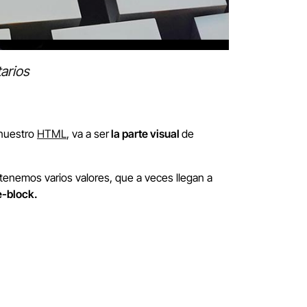
arios
 nuestro
HTML
, va a ser
la parte visual
de
enemos varios valores, que a veces llegan a
ne-block.