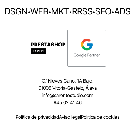
DSGN
·
WEB
·
MKT
·
RRSS
·
SEO
·
ADS
C/ Nieves Cano, 1A Bajo.
01006 Vitoria-Gasteiz, Álava
moc.oidutsetnorac@ofni
945 02 41 46
Política de privacidad
Aviso legal
Política de cookies