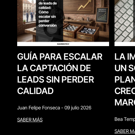
LA I
GUÍA PARA ESCALAR
UN S
LA CAPTACIÓN DE
PLAN
LEADS SIN PERDER
CREC
CALIDAD
MAR
Juan Felipe Fonseca
-
09 julio 2026
Bea Temp
SABER MÁS
SABER M