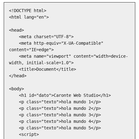
<!DOCTYPE html>

<html lang="en">

<head>

    <meta charset="UTF-8">

    <meta http-equiv="X-UA-Compatible" 
content="IE=edge">

    <meta name="viewport" content="width=device-
width, initial-scale=1.0">

    <title>Document</title>

</head>

<body>

    <h1 id="dato">Caronte Web Studio</h1>

    <p class="texto">hola mundo 1</p>

    <p class="texto">hola mundo 2</p>

    <p class="texto">hola mundo 3</p>

    <p class="texto">hola mundo 4</p>

    <p class="texto">hola mundo 5</p>

    <script>
