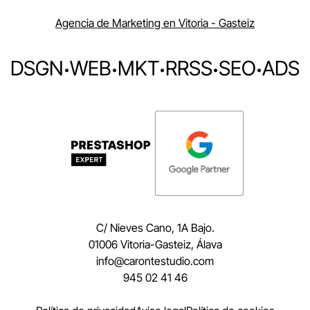
Agencia de Marketing en Vitoria - Gasteiz
DSGN
·
WEB
·
MKT
·
RRSS
·
SEO
·
ADS
C/ Nieves Cano, 1A Bajo.
01006 Vitoria-Gasteiz, Álava
moc.oidutsetnorac@ofni
945 02 41 46