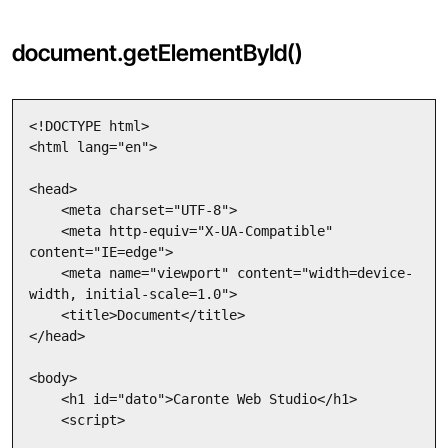
document.getElementById()
<!DOCTYPE html>

<html lang="en">

<head>

    <meta charset="UTF-8">

    <meta http-equiv="X-UA-Compatible" 
content="IE=edge">

    <meta name="viewport" content="width=device-
width, initial-scale=1.0">

    <title>Document</title>

</head>

<body>

    <h1 id="dato">Caronte Web Studio</h1>

    <script>
