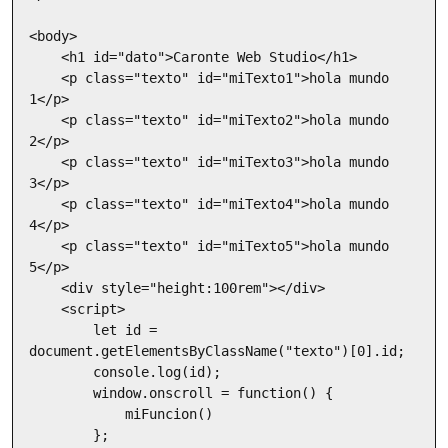
<body>

    <h1 id="dato">Caronte Web Studio</h1>

    <p class="texto" id="miTexto1">hola mundo 
1</p>

    <p class="texto" id="miTexto2">hola mundo 
2</p>

    <p class="texto" id="miTexto3">hola mundo 
3</p>

    <p class="texto" id="miTexto4">hola mundo 
4</p>

    <p class="texto" id="miTexto5">hola mundo 
5</p>

    <div style="height:100rem"></div>

    <script>

        let id = 
document.getElementsByClassName("texto")[0].id;

        console.log(id);

        window.onscroll = function() {

            miFuncion()

        };
