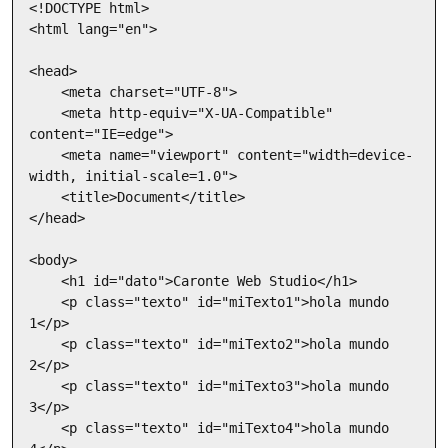
<!DOCTYPE html>

<html lang="en">

<head>

    <meta charset="UTF-8">

    <meta http-equiv="X-UA-Compatible" 
content="IE=edge">

    <meta name="viewport" content="width=device-
width, initial-scale=1.0">

    <title>Document</title>

</head>

<body>

    <h1 id="dato">Caronte Web Studio</h1>

    <p class="texto" id="miTexto1">hola mundo 
1</p>

    <p class="texto" id="miTexto2">hola mundo 
2</p>

    <p class="texto" id="miTexto3">hola mundo 
3</p>

    <p class="texto" id="miTexto4">hola mundo 