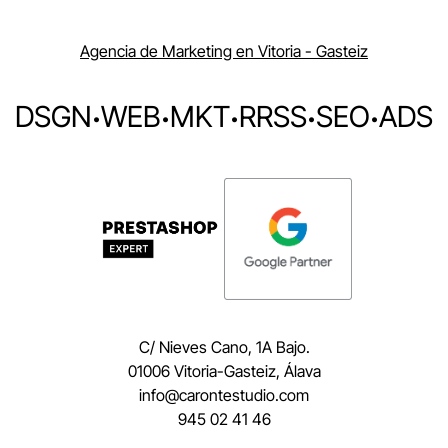
Agencia de Marketing en Vitoria - Gasteiz
DSGN
·
WEB
·
MKT
·
RRSS
·
SEO
·
ADS
C/ Nieves Cano, 1A Bajo.
01006 Vitoria-Gasteiz, Álava
moc.oidutsetnorac@ofni
945 02 41 46