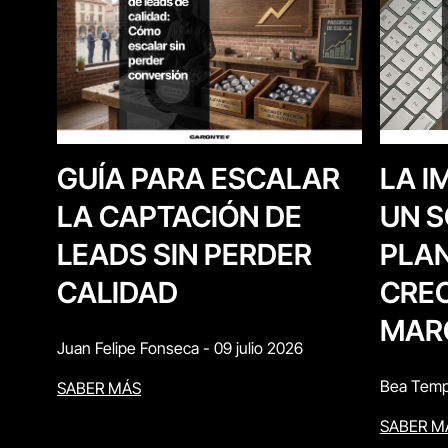
LA I
GUÍA PARA ESCALAR
UN S
LA CAPTACIÓN DE
PLAN
LEADS SIN PERDER
CREC
CALIDAD
MAR
Juan Felipe Fonseca
-
09 julio 2026
Bea Temp
SABER MÁS
SABER M