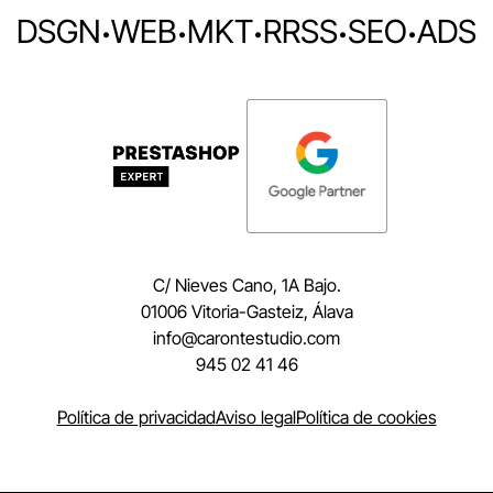
DSGN
·
WEB
·
MKT
·
RRSS
·
SEO
·
ADS
C/ Nieves Cano, 1A Bajo.
01006 Vitoria-Gasteiz, Álava
moc.oidutsetnorac@ofni
945 02 41 46
Política de privacidad
Aviso legal
Política de cookies