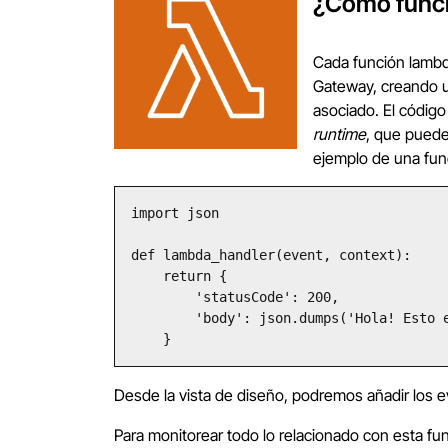
¿Cómo func
Cada función lamb
Gateway, creando
asociado. El código
runtime
, que puede
ejemplo de una fun
import json

def lambda_handler(event, context):

    return {

        'statusCode': 200,

        'body': json.dumps('Hola! Esto es una prueba de Lambda')

    }
Desde la vista de diseño, podremos añadir los
Para monitorear todo lo relacionado con esta f