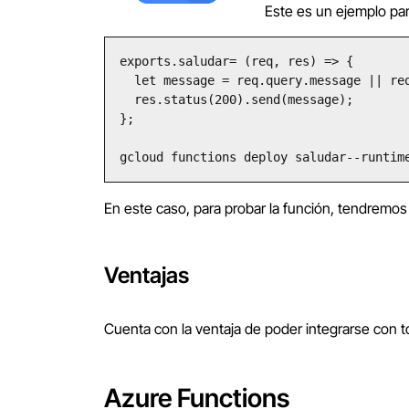
Este es un ejemplo pa
exports.saludar= (req, res) => {

  let message = req.query.message || req.body.message || 'Hola! Esta es una prueba en Google Cloud';

  res.status(200).send(message);

};

gcloud functions deploy saludar--runtim
En este caso, para probar la función, tendremo
Ventajas
Cuenta con la ventaja de poder integrarse con 
Azure Function
s