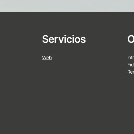
Servicios
O
Web
In
Fid
Re